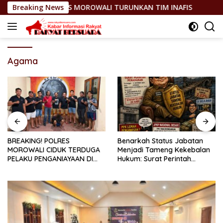
Langsung
ES MOROWALI TURUNKAN TIM INAFIS
Breaking News
BREAKING! POLRES
ke
konten
Agama
BREAKING! POLRES
Benarkah Status Jabatan
MOROWALI CIDUK TERDUGA
Menjadi Tameng Kekebalan
PELAKU PENGANIAYAAN DI
Hukum: Surat Perintah
BAHODOPI YANG TEWASKAN
Penahanan Bupati Bombana
KORBAN
Selama 20 Hari
Dipertanyakan