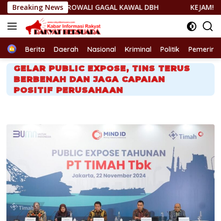
Langsung
DA MOROWALI GAGAL KAWAL DBH
Breaking News
KEJAM! KEPMEN ESDM 1
ke
konten
Home
Berita
Daerah
Nasional
Kriminal
Politik
Pemerint
GELAR PUBLIC EXPOSE, TINS TERUS
BERBENAH DAN JAGA CAPAIAN
POSITIF PERUSAHAAN