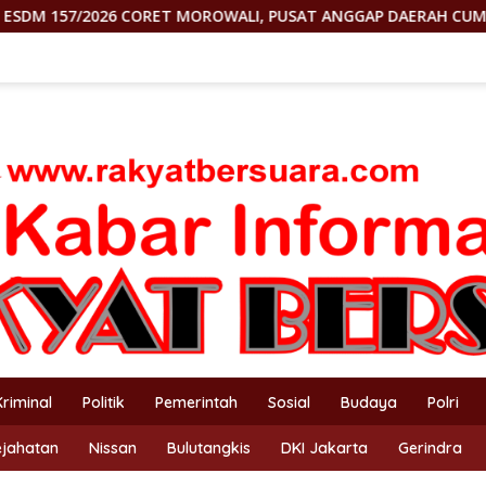
ROWALI, PUSAT ANGGAP DAERAH CUMA MESIN UANG
OMO
Kriminal
Politik
Pemerintah
Sosial
Budaya
Polri
ejahatan
Nissan
Bulutangkis
DKI Jakarta
Gerindra