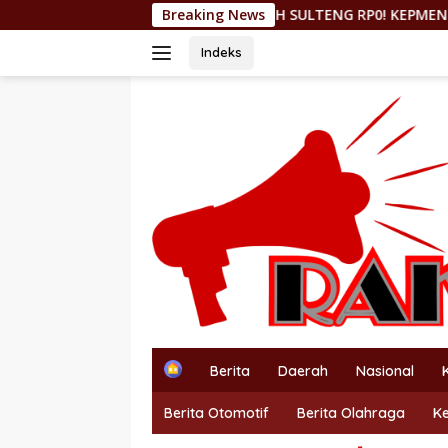
Langsung
DBH SULTENG RP0! KEPMEN ESDM 157/2026 CORET MO
Breaking News
ke
konten
Indeks
H
Berita
Daerah
Nasional
o
m
Berita Otomotif
Berita Olahraga
K
e