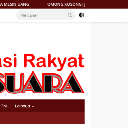
NG KOSONG! JANTUNG HILIRISASI NIKEL DICORET, PEMDA MOR
TNI
Lainnya