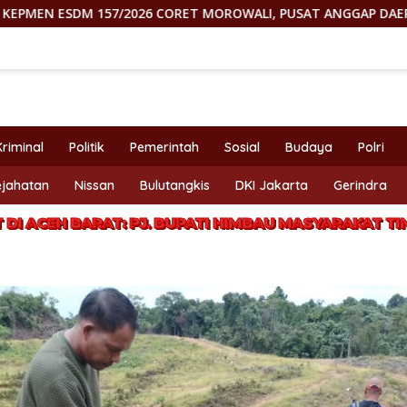
6 CORET MOROWALI, PUSAT ANGGAP DAERAH CUMA MESIN UANG
Kriminal
Politik
Pemerintah
Sosial
Budaya
Polri
ejahatan
Nissan
Bulutangkis
DKI Jakarta
Gerindra
 DI ACEH BARAT: PJ. BUPATI HIMBAU MASYARAKAT 