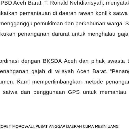
na BPBD Aceh Barat, T. Ronald Nehdiansyah, menyata
ngkatkan pemantauan di daerah rawan konflik satwa 
i mengganggu pemukiman dan perkebunan warga. Sa
ukan penanganan darurat untuk menghalau gajah
rdinasi dengan BKSDA Aceh dan pihak swasta te
nanganan gajah di wilayah Aceh Barat. “Penangan
eumen. Kami mempertimbangkan metode penangan
 satwa dan penggunaan GPS untuk memantau pe
 CORET MOROWALI, PUSAT ANGGAP DAERAH CUMA MESIN UANG