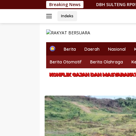
Langsung
DBH SULTENG RP0! KEPMEN ESDM 157/202
Breaking News
ke
konten
Indeks
H
Berita
Daerah
Nasional
o
m
Berita Otomotif
Berita Olahraga
K
e
KONFLIK GAJAH DAN MASYARAKAT