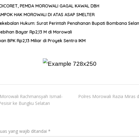
L DICORET, PEMDA MOROWALI GAGAL KAWAL DBH
AMPOK HAK MOROWALI DI ATAS ASAP SMELTER
ekebalan Hukum: Surat Perintah Penahanan Bupati Bombana Sela
bihan Bayar Rp2,13 M di Morowali
 BPK Rp2,13 Miliar di Proyek Sentra IKM
ti Morowali Rachmansyah Ismail-
Polres Morowali Razia Miras 
esisir ke Bungku Selatan
uas yang wajib ditandai
*