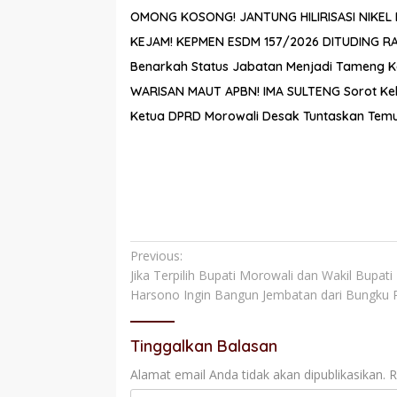
OMONG KOSONG! JANTUNG HILIRISASI NIKE
KEJAM! KEPMEN ESDM 157/2026 DITUDING R
Benarkah Status Jabatan Menjadi Tameng K
WARISAN MAUT APBN! IMA SULTENG Sorot Kele
Ketua DPRD Morowali Desak Tuntaskan Temuan
Navigasi
Previous:
Jika Terpilih Bupati Morowali dan Wakil Bupa
pos
Harsono Ingin Bangun Jembatan dari Bungku P
Tinggalkan Balasan
Alamat email Anda tidak akan dipublikasikan.
R