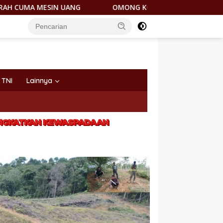
OMONG KOSONG! JANTUNG HILIRISASI NIKEL DICORET,
TNI
Lainnya
TINGKATKAN KEWASPADAAN