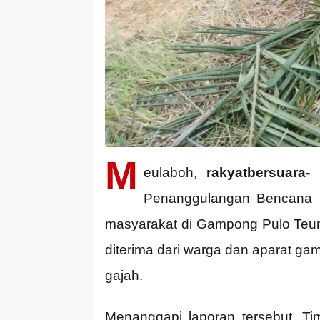
M
eulaboh,
rakyatbersuara-
Penanggulangan Bencana Da
masyarakat di Gampong Pulo Teu
diterima dari warga dan aparat gam
gajah.
Menanggapi laporan tersebut, T