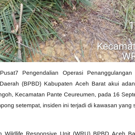
Pusat7 Pengendalian Operasi Penanggulangan
erah (BPBD) Kabupaten Aceh Barat akui adanya 
ngoh, Kecamatan Pante Ceureumen, pada 16 Septe
pong setempat, insiden ini terjadi di kawasan yang
im Wildlife Responsive Unit (WRU) BPBD Aceh Bar