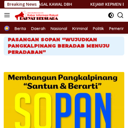
Langsung
AGAL KAWAL DBH
Breaking News
KEJAM! KEPMEN ESDM 157/2026 DITUD
ke
konten
Home
Berita
Daerah
Nasional
Kriminal
Politik
Pemerint
PASANGAN SOPAN “WUJUDKAN
PANGKALPINANG BERADAB MENUJU
PERADABAN”