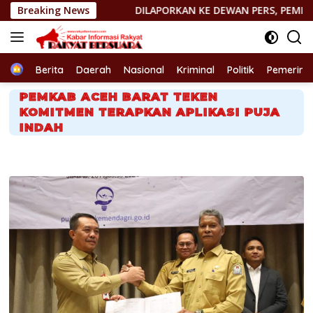
Langsung
Breaking News
DILAPORKAN KE DEWAN PERS, PEMIMPIN REDAKSI http://
ke
konten
Home
Berita
Daerah
Nasional
Kriminal
Politik
Pemerint
PEMKAB ACEH BARAT TEKEN
KOMITMEN TERAPKAN APLIKASI PUJA
INDAH