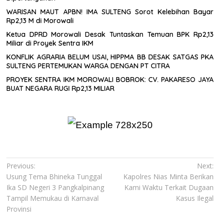
WARISAN MAUT APBN! IMA SULTENG Sorot Kelebihan Bayar
Rp2,13 M di Morowali
Ketua DPRD Morowali Desak Tuntaskan Temuan BPK Rp2,13
Miliar di Proyek Sentra IKM
KONFLIK AGRARIA BELUM USAI, HIPPMA BB DESAK SATGAS PKA
SULTENG PERTEMUKAN WARGA DENGAN PT CITRA
PROYEK SENTRA IKM MOROWALI BOBROK: CV. PAKARESO JAYA
BUAT NEGARA RUGI Rp2,13 MILIAR
Navigasi
Previous:
Next:
Usung Tema Bhineka Tunggal
Kapolres Nias Minta Berikan
pos
Ika SD Negeri 3 Pangkalpinang
Kami Waktu Terkait Dugaan
Tampil Memukau di Karnaval
Kasus Ilegal
Provinsi