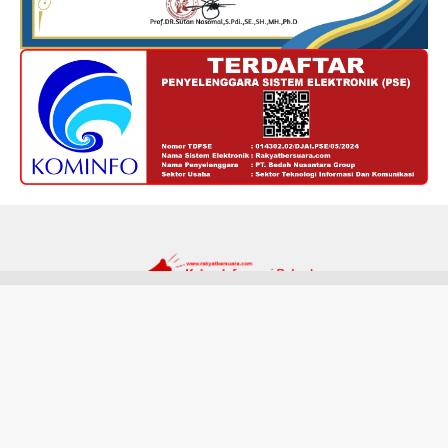
Redaksi
Kode Etik
Privacy Policy
Disclaimer
Tentang Kami
Hak cipta @ RakyatBersuara.com