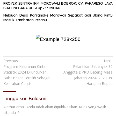
PROYEK SENTRA IKM MOROWALI BOBROK: CV. PAKARESO JAYA
BUAT NEGARA RUGI Rp2,13 MILIAR
Nelayan Desa Parilangke Morowali Sepakat Gali Ulang Pintu
Masuk Tambatan Perahu
Navigasi
Previous:
Next:
Program Kelurahan Cinta
Pelantikan Sebanyak 30
pos
Statistik 2024 Diluncurkan,
Anggota DPRD Bateng Masa
Bukit Besar Terpilih Sebagai
Jabatan 2024- 2029, Ini
Kelurahan Cantik
Harapan Bupati
Tinggalkan Balasan
Alamat email Anda tidak akan dipublikasikan.
Ruas yang wajib
ditandai
*