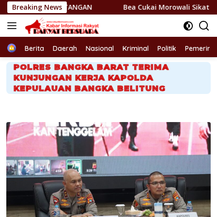
Langsung
NYI TANGAN
Breaking News
Bea Cukai Morowali Sikat BKC Ilegal, 1,7 J
ke
konten
Home
Berita
Daerah
Nasional
Kriminal
Politik
Pemerint
POLRES BANGKA BARAT TERIMA
KUNJUNGAN KERJA KAPOLDA
KEPULAUAN BANGKA BELITUNG