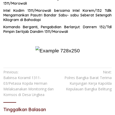
1311/Morowali
Intel Kodim 1311/Morowali bersama Intel Korem/132 Tdlk
Mengamankan Pasutri Bandar Sabu- sabu Seberat Setengah
Kilogram di Bahodopi
Komando Berganti, Pengabdian Berlanjut: Danrem 132/Tdl
Pimpin Sertijab Dandim 1311/Morowali
Navigasi
Previous:
Next:
Babinsa Koramil 1311-
Polres Bangka Barat Terima
pos
03/Petasia Kopda Herman
Kunjungan Kerja Kapolda
Melaksanakan Monitoring dan
Kepulauan Bangka Belitung
Komsos di Desa Ungkea
Tinggalkan Balasan