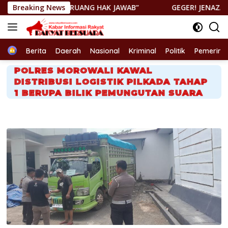
Langsung
UP RUANG HAK JAWAB”
Breaking News
GEGER! JENAZAH DITEMUKAN DI P
ke
konten
Home
Berita
Daerah
Nasional
Kriminal
Politik
Pemerint
POLRES MOROWALI KAWAL
DISTRIBUSI LOGISTIK PILKADA TAHAP
1 BERUPA BILIK PEMUNGUTAN SUARA