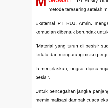
M
OROWALI
– PT Resky Utam
metode terasering setelah m
Eksternal PT RUJ, Amrin, menga
kemudian dibentuk berundak untuk 
“Material yang turun di pesisir s
tertata dan mengurangi risiko perge
Ia menjelaskan, longsor dipicu huj
pesisir.
Untuk pencegahan jangka panjang,
meminimalisasi dampak cuaca eks