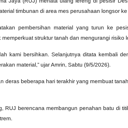
a Jaya (RUJ) menata ulang lereng di pesisir Des
aterial timbunan di area mes perusahaan longsor ke 
takan pembersihan material yang turun ke pesisi
memperkuat struktur tanah dan mengurangi risiko l
udah kami bersihkan. Selanjutnya ditata kembali d
rakan material,” ujar Amrin, Sabtu (9/5/2026).
an deras beberapa hari terakhir yang membuat tanah
 RUJ berencana membangun penahan batu di titik-t
trem.