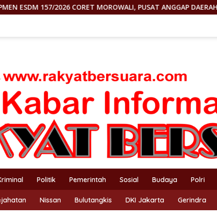
ET MOROWALI, PUSAT ANGGAP DAERAH CUMA MESIN UANG
Kriminal
Politik
Pemerintah
Sosial
Budaya
Polri
ejahatan
Nissan
Bulutangkis
DKI Jakarta
Gerindra