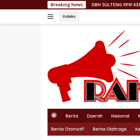
Langsung
DBH SULTENG RP0! KEPMEN ESDM 157/2026 COR
Breaking News
ke
konten
Indeks
H
Berita
Daerah
Nasional
o
m
Berita Otomotif
Berita Olahraga
K
e