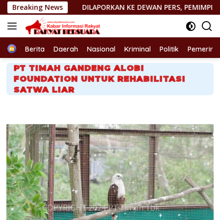
Langsung
Breaking News
DILAPORKAN KE DEWAN PERS, PEMIMPIN REDAKSI http://P
ke
konten
Home
Berita
Daerah
Nasional
Kriminal
Politik
Pemerint
PT TIMAH GANDENG ALOBI
FOUNDATION UNTUK REHABILITASI
SATWA LIAR