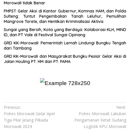
Morowali tidak Benar
FMPST Gelar Aksi di Kantor Gubernur, Komnas HAM, dan Polda
Sulteng: Tuntut Pengembalian Tanah Leluhur, Pemulihan
Mangrove Torete, dan Hentikan Kriminalisasi Aktivis
Sungai yang Bersih, Kota yang Berdaya: Kolaborasi KLH, MIND
ID, dan PT Vale di Festival Sungai Cipinang
GRD KK-Morowali: Pemerintah Lemah Lindungi Bungku Tengah
dari Tambang
GRD KK-Morowali dan Masyarakat Bungku Pesisir Gelar Aksi di
Jalan Houling PT. HM dan PT. PAMA
Navigasi
Previous:
Next:
Polres Morowali Gelar Apel
Polres Morowali Lakukan
pos
Tiga Pilar Jelang Pilkada
Pengamanan Ketat Gudang
Morowali 2024
Logistik KPU Morowali