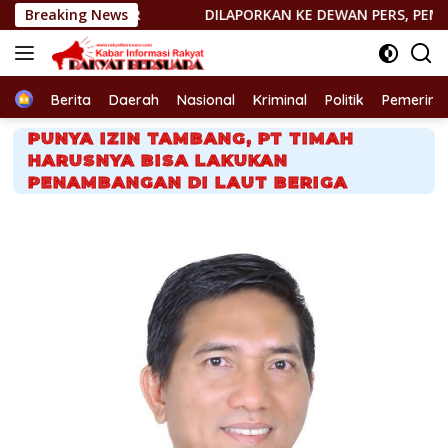
Langsung
Breaking News
DILAPORKAN KE DEWAN PERS, PEMIMPIN REDAKSI http:
ke
konten
Home
Berita
Daerah
Nasional
Kriminal
Politik
Pemerint
PUNYA IZIN TAMBANG, PT TIMAH
HARUSNYA BISA LAKUKAN
PENAMBANGAN DI LAUT BERIGA