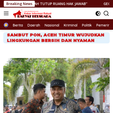
Langsung
 PERNAH TUTUP RUANG HAK JAWAB”
Breaking News
GEGER! JENAZAH DIT
ke
konten
Home
Berita
Daerah
Nasional
Kriminal
Politik
Pemerint
SAMBUT PON, ACEH TIMUR WUJUDKAN
LINGKUNGAN BERSIH DAN NYAMAN