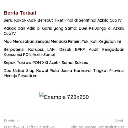
Berita Terkait
Seru, Kakak-Adik Berebut Tiket Final di Semifinal Azkila Cup IV
Kakak dan Adik di Garis yang Sama: Duel Keluarga di Azkila
Cup IV
Mau Merasakan Sensasi Mendaki Pinteir, Yuk Ikuti Kegiatan Ini
Berpotensi Korupsi, LAKI Desak BPKP Audit Pengadaan
Konsumsi PON Aceh-Sumut
Sepak Takraw PON XXI Aceh– Sumut Sukses
Dua Ustad Siap Kawal Piala Juara Karnaval Tingkat Provinsi
Menuju Pesantren
Navigasi
Previous:
Next:
Erzaldi-Yuri Daftar Pilgub ke
Ribuan Warga Pangkalpinang