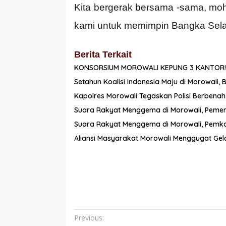
Kita bergerak bersama -sama, moh
kami untuk memimpin Bangka Selatan
Berita Terkait
KONSORSIUM MOROWALI KEPUNG 3 KANTOR!
Setahun Koalisi Indonesia Maju di Morowali,
Kapolres Morowali Tegaskan Polisi Berbenah
Suara Rakyat Menggema di Morowali, Pemerint
Suara Rakyat Menggema di Morowali, Pemkab
Aliansi Masyarakat Morowali Menggugat Gela
Navigasi
Previous: