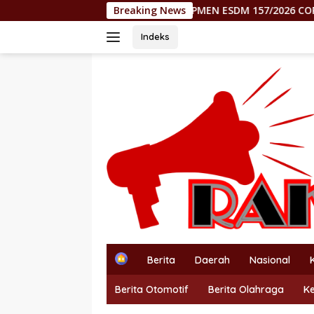
Langsung
TENG RP0! KEPMEN ESDM 157/2026 CORET MOROWALI, PUSAT 
Breaking News
ke
konten
Indeks
H
Berita
Daerah
Nasional
o
m
Berita Otomotif
Berita Olahraga
K
e