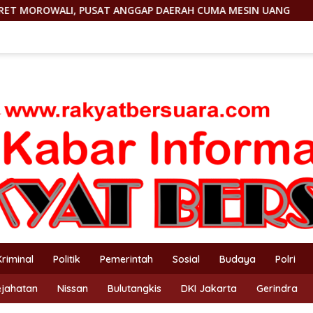
ANGGAP DAERAH CUMA MESIN UANG
OMONG KOSONG! JANT
Kriminal
Politik
Pemerintah
Sosial
Budaya
Polri
ejahatan
Nissan
Bulutangkis
DKI Jakarta
Gerindra