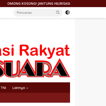
UNG HILIRISASI NIKEL DICORET, PEMDA MOROWALI GAGAL KAW
TNI
Lainnya