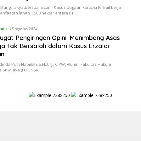
itung, rakyatbersuara.com- Kasus dugaan korupsi terkait kerja
nfaatan lahan 1.500 hektar antara PT…
pini
15 Agustus 2024
gat Pengiringan Opini: Menimbang Asas
a Tak Bersalah dalam Kasus Erzaldi
an
dinda Putri Nabiilah, S.H.,C.IJ., C.PW, Alumni Fakultas Hukum
s Sriwijaya (FH UNSRI) …