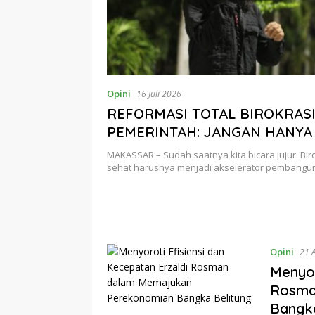
Opini
16 Juli 2026
REFORMASI TOTAL BIROKRAS
PEMERINTAH: JANGAN HANYA 
BIROKRASI PAJANGAN
MAKASSAR – Sudah saatnya kita bicara jujur. Bir
sehat harusnya menjadi akselerator pembang
Opini
21 
Menyor
Rosma
Bangka