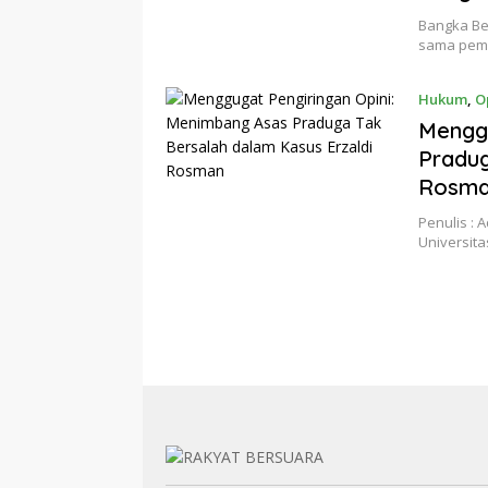
Bangka Bel
sama pema
Hukum
,
O
Menggu
Pradug
Rosm
Penulis : A
Universita