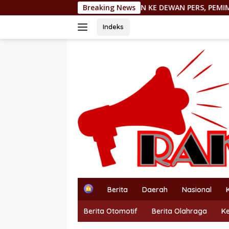
Langsung
ILAPORKAN KE DEWAN PERS, PEMIMPIN REDAKSI http://PORTALT
Breaking News
ke
konten
Indeks
H
Berita
Daerah
Nasional
o
m
Berita Otomotif
Berita Olahraga
K
e