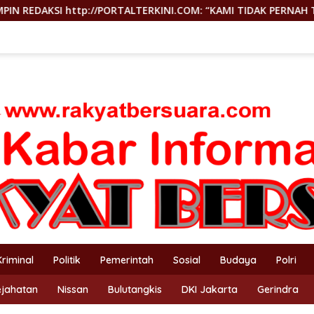
ERKINI.COM: “KAMI TIDAK PERNAH TUTUP RUANG HAK JAWAB”
Kriminal
Politik
Pemerintah
Sosial
Budaya
Polri
ejahatan
Nissan
Bulutangkis
DKI Jakarta
Gerindra