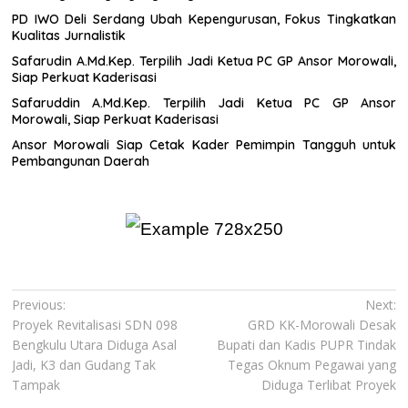
PD IWO Deli Serdang Ubah Kepengurusan, Fokus Tingkatkan
Kualitas Jurnalistik
Safarudin A.Md.Kep. Terpilih Jadi Ketua PC GP Ansor Morowali,
Siap Perkuat Kaderisasi
Safaruddin A.Md.Kep. Terpilih Jadi Ketua PC GP Ansor
Morowali, Siap Perkuat Kaderisasi
Ansor Morowali Siap Cetak Kader Pemimpin Tangguh untuk
Pembangunan Daerah
Navigasi
Previous:
Next:
Proyek Revitalisasi SDN 098
GRD KK-Morowali Desak
pos
Bengkulu Utara Diduga Asal
Bupati dan Kadis PUPR Tindak
Jadi, K3 dan Gudang Tak
Tegas Oknum Pegawai yang
Tampak
Diduga Terlibat Proyek