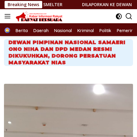
Langsung
LTER
Breaking News
DILAPORKAN KE DEWAN PERS, PEMIMPIN REDAKSI h
ke
konten
Home
Berita
Daerah
Nasional
Kriminal
Politik
Pemerint
DEWAN PIMPINAN NASIONAL SAMAERI
ONO NIHA DAN DPD MEDAN RESMI
DIKUKUHKAN, DORONG PERSATUAN
MASYARAKAT NIAS