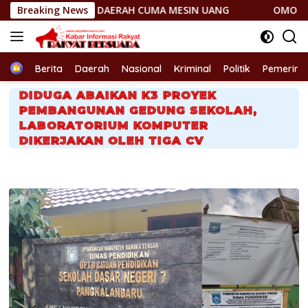
Langsung
RAH CUMA MESIN UANG
Breaking News
OMONG KOSONG! JANTUNG HILIR
ke
konten
Home
Berita
Daerah
Nasional
Kriminal
Politik
Pemerint
DIDUGA ABAIKAN K3 PROYEK
PEMBANGUNAN GEDUNG SEKOLAH,
LABORATORIUM KOMPUTER
DIKERJAKAN OLEH TIGA CV