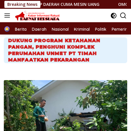
Langsung
GAP DAERAH CUMA MESIN UANG
Breaking News
OMONG KOSONG! JANTUN
ke
konten
Home
Berita
Daerah
Nasional
Kriminal
Politik
Pemerint
DUKUNG PROGRAM KETAHANAN
PANGAN, PENGHUNI KOMPLEK
PERUMAHAN UNMET PT TIMAH
MANFAATKAN PEKARANGAN