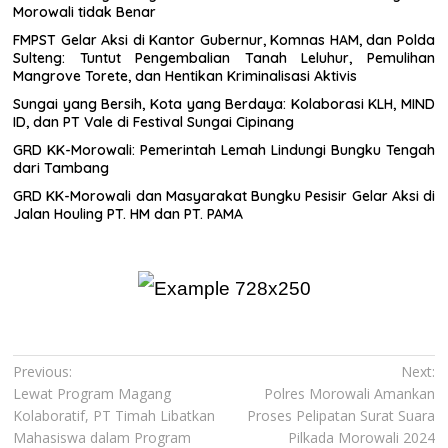
Morowali tidak Benar
FMPST Gelar Aksi di Kantor Gubernur, Komnas HAM, dan Polda
Sulteng: Tuntut Pengembalian Tanah Leluhur, Pemulihan
Mangrove Torete, dan Hentikan Kriminalisasi Aktivis
Sungai yang Bersih, Kota yang Berdaya: Kolaborasi KLH, MIND
ID, dan PT Vale di Festival Sungai Cipinang
GRD KK-Morowali: Pemerintah Lemah Lindungi Bungku Tengah
dari Tambang
GRD KK-Morowali dan Masyarakat Bungku Pesisir Gelar Aksi di
Jalan Houling PT. HM dan PT. PAMA
Navigasi
Previous:
Next:
Lewat Program Magang
Polres Morowali Amankan
pos
Kolaboratif, PT Timah Libatkan
Proses Pelipatan Surat Suara
Mahasiswa dalam Program
Pilkada Morowali 2024