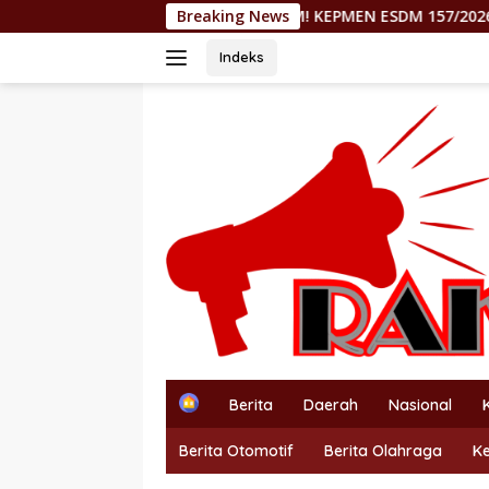
Langsung
KEJAM! KEPMEN ESDM 157/2026 DITUDING RAMPOK HAK
Breaking News
ke
konten
Indeks
H
Berita
Daerah
Nasional
o
m
Berita Otomotif
Berita Olahraga
K
e