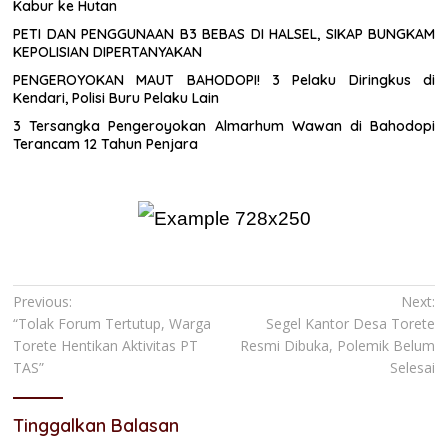
Kabur ke Hutan
PETI DAN PENGGUNAAN B3 BEBAS DI HALSEL, SIKAP BUNGKAM
KEPOLISIAN DIPERTANYAKAN
PENGEROYOKAN MAUT BAHODOPI! 3 Pelaku Diringkus di
Kendari, Polisi Buru Pelaku Lain
3 Tersangka Pengeroyokan Almarhum Wawan di Bahodopi
Terancam 12 Tahun Penjara
Navigasi
Previous:
Next:
“Tolak Forum Tertutup, Warga
Segel Kantor Desa Torete
pos
Torete Hentikan Aktivitas PT
Resmi Dibuka, Polemik Belum
TAS”
Selesai
Tinggalkan Balasan