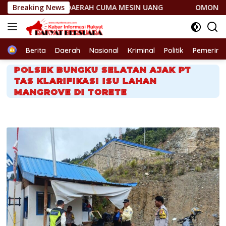
Langsung
P DAERAH CUMA MESIN UANG
Breaking News
OMONG KOSONG! JANTUNG 
ke
konten
Home
Berita
Daerah
Nasional
Kriminal
Politik
Pemerint
POLSEK BUNGKU SELATAN AJAK PT
TAS KLARIFIKASI ISU LAHAN
MANGROVE DI TORETE