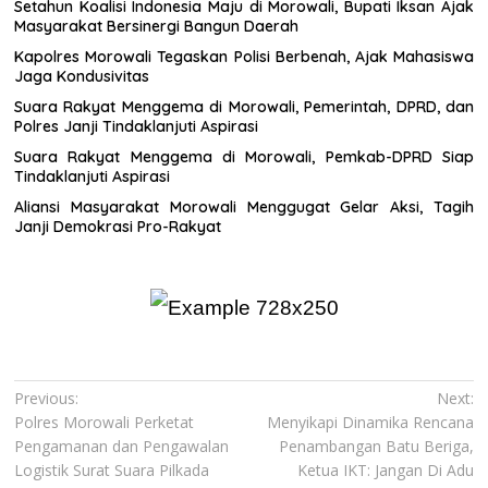
Setahun Koalisi Indonesia Maju di Morowali, Bupati Iksan Ajak
Masyarakat Bersinergi Bangun Daerah
Kapolres Morowali Tegaskan Polisi Berbenah, Ajak Mahasiswa
Jaga Kondusivitas
Suara Rakyat Menggema di Morowali, Pemerintah, DPRD, dan
Polres Janji Tindaklanjuti Aspirasi
Suara Rakyat Menggema di Morowali, Pemkab-DPRD Siap
Tindaklanjuti Aspirasi
Aliansi Masyarakat Morowali Menggugat Gelar Aksi, Tagih
Janji Demokrasi Pro-Rakyat
Navigasi
Previous:
Next:
Polres Morowali Perketat
Menyikapi Dinamika Rencana
pos
Pengamanan dan Pengawalan
Penambangan Batu Beriga,
Logistik Surat Suara Pilkada
Ketua IKT: Jangan Di Adu