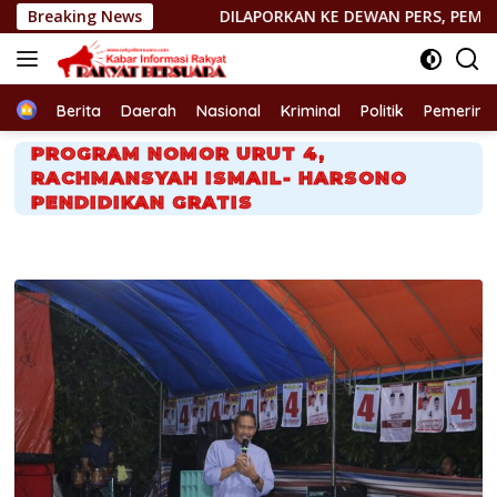
Langsung
Breaking News
DILAPORKAN KE DEWAN PERS, PEMIMPIN REDAKSI http:
ke
konten
Home
Berita
Daerah
Nasional
Kriminal
Politik
Pemerint
PROGRAM NOMOR URUT 4,
RACHMANSYAH ISMAIL- HARSONO
PENDIDIKAN GRATIS