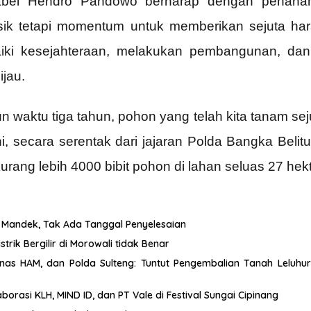
Babel Hendro Pandowo berharap dengan penanam
fisik tetapi momentum untuk memberikan sejuta 
aiki kesejahteraan, melakukan pembangunan, da
ijau.
 waktu tiga tahun, pohon yang telah kita tanam seju
ni, secara serentak dari jajaran Polda Bangka Bel
ng lebih 4000 bibit pohon di lahan seluas 27 hekt
 Mandek, Tak Ada Tanggal Penyelesaian
ik Bergilir di Morowali tidak Benar
nas HAM, dan Polda Sulteng: Tuntut Pengembalian Tanah Leluhur
orasi KLH, MIND ID, dan PT Vale di Festival Sungai Cipinang