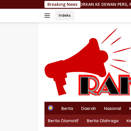
Langsung
DILAPORKAN KE DEWAN PERS, PEMIMPIN REDAKSI http
Breaking News
ke
konten
Indeks
H
Berita
Daerah
Nasional
o
m
Berita Otomotif
Berita Olahraga
K
e