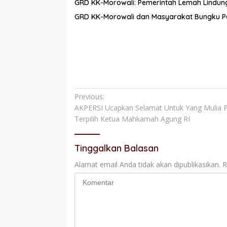
GRD KK-Morowali: Pemerintah Lemah Lindun
GRD KK-Morowali dan Masyarakat Bungku Pesi
Navigasi
Previous:
AKPERSI Ucapkan Selamat Untuk Yang Mulia Pro
pos
Terpilih Ketua Mahkamah Agung RI
Tinggalkan Balasan
Alamat email Anda tidak akan dipublikasikan.
R