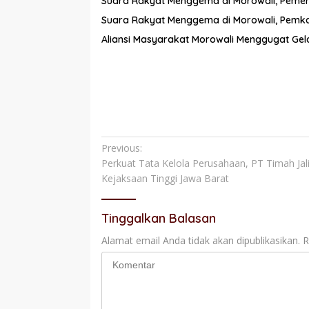
Suara Rakyat Menggema di Morowali, Pemerint
Suara Rakyat Menggema di Morowali, Pemkab
Aliansi Masyarakat Morowali Menggugat Gela
Navigasi
Previous:
Perkuat Tata Kelola Perusahaan, PT Timah Ja
pos
Kejaksaan Tinggi Jawa Barat
Tinggalkan Balasan
Alamat email Anda tidak akan dipublikasikan.
R