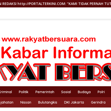
ORTALTERKINI.COM: “KAMI TIDAK PERNAH TUTUP RUANG HAK JAW
Kriminal
Politik
Pemerintah
Sosial
Budaya
Polri
ejahatan
Nissan
Bulutangkis
DKI Jakarta
Gerindra