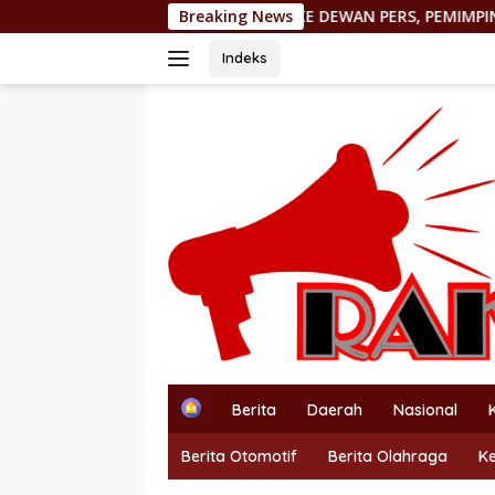
Langsung
DILAPORKAN KE DEWAN PERS, PEMIMPIN REDAKSI http://P
Breaking News
ke
konten
Indeks
H
Berita
Daerah
Nasional
o
m
Berita Otomotif
Berita Olahraga
K
e