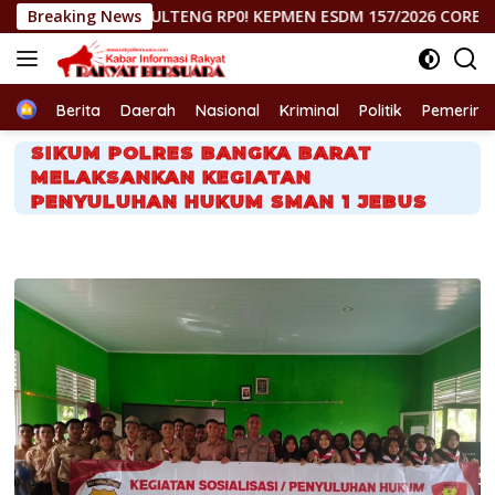
Langsung
BH SULTENG RP0! KEPMEN ESDM 157/2026 CORET MOROWALI, P
Breaking News
ke
konten
Home
Berita
Daerah
Nasional
Kriminal
Politik
Pemerint
SIKUM POLRES BANGKA BARAT
MELAKSANKAN KEGIATAN
PENYULUHAN HUKUM SMAN 1 JEBUS