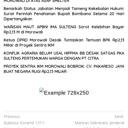
MOROWALI DI ATAS ASAP SMELTER
Benarkah Status Jabatan Menjadi Tameng Kekebalan Hukum:
Surat Perintah Penahanan Bupati Bombana Selama 20 Hari
Dipertanyakan
WARISAN MAUT APBN! IMA SULTENG Sorot Kelebihan Bayar
Rp2,13 M di Morowali
Ketua DPRD Morowali Desak Tuntaskan Temuan BPK Rp2,13
Miliar di Proyek Sentra IKM
KONFLIK AGRARIA BELUM USAI, HIPPMA BB DESAK SATGAS PKA
SULTENG PERTEMUKAN WARGA DENGAN PT CITRA
PROYEK SENTRA IKM MOROWALI BOBROK: CV. PAKARESO JAYA
BUAT NEGARA RUGI Rp2,13 MILIAR
Navigasi
Previous:
Next:
Babinsa Koramil 1311-
Mantan Sekretaris Jenderal
pos