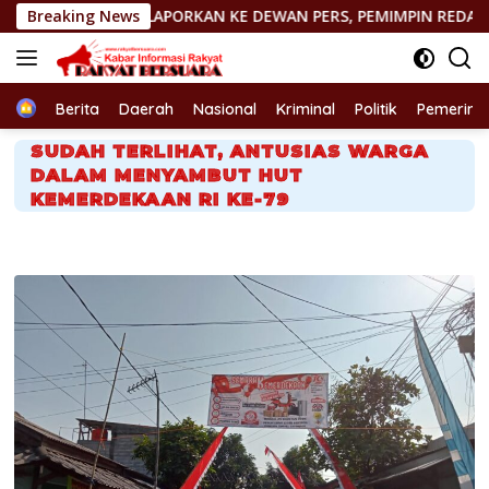
Langsung
DILAPORKAN KE DEWAN PERS, PEMIMPIN REDAKSI http://PORTA
Breaking News
ke
konten
Home
Berita
Daerah
Nasional
Kriminal
Politik
Pemerint
SUDAH TERLIHAT, ANTUSIAS WARGA
DALAM MENYAMBUT HUT
KEMERDEKAAN RI KE-79