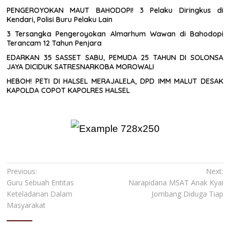
PENGEROYOKAN MAUT BAHODOPI! 3 Pelaku Diringkus di
Kendari, Polisi Buru Pelaku Lain
3 Tersangka Pengeroyokan Almarhum Wawan di Bahodopi
Terancam 12 Tahun Penjara
EDARKAN 35 SASSET SABU, PEMUDA 25 TAHUN DI SOLONSA
JAYA DICIDUK SATRESNARKOBA MOROWALI
HEBOH! PETI DI HALSEL MERAJALELA, DPD IMM MALUT DESAK
KAPOLDA COPOT KAPOLRES HALSEL
Navigasi
Previous:
Next:
Guru Sebuah Entitas
Narapidana MSAT Anak Kyai
pos
Keteladanan Dalam
Jombang Diduga Tiap
Masyarakat