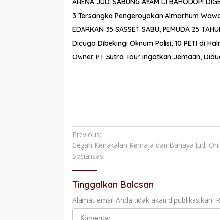
ARENA JUDI SABUNG AYAM DI BAHODOPI DIGE
3 Tersangka Pengeroyokan Almarhum Wawan
EDARKAN 35 SASSET SABU, PEMUDA 25 TAH
Diduga Dibekingi Oknum Polisi, 10 PETI di H
Owner PT Sutra Tour Ingatkan Jemaah, Di
Navigasi
Previous:
Cegah Kenakalan Remaja dan Bahaya Judi Onl
pos
Sosialisasi
Tinggalkan Balasan
Alamat email Anda tidak akan dipublikasikan.
R