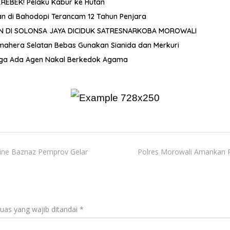
REBEK! Pelaku Kabur ke Hutan
 di Bahodopi Terancam 12 Tahun Penjara
UN DI SOLONSA JAYA DICIDUK SATRESNARKOBA MOROWALI
almahera Selatan Bebas Gunakan Sianida dan Merkuri
duga Ada Agen Nakal Berkedok Agama
ine Baznaz Pemprov Gelar
Polres Morowali Amankan P
uas yang wajib ditandai
*