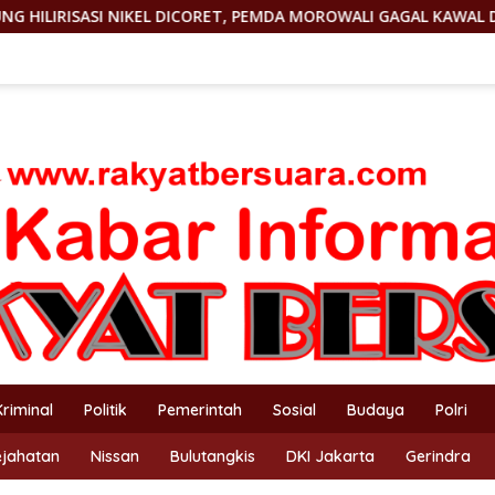
ORET, PEMDA MOROWALI GAGAL KAWAL DBH
KEJAM! KEPM
Kriminal
Politik
Pemerintah
Sosial
Budaya
Polri
ejahatan
Nissan
Bulutangkis
DKI Jakarta
Gerindra