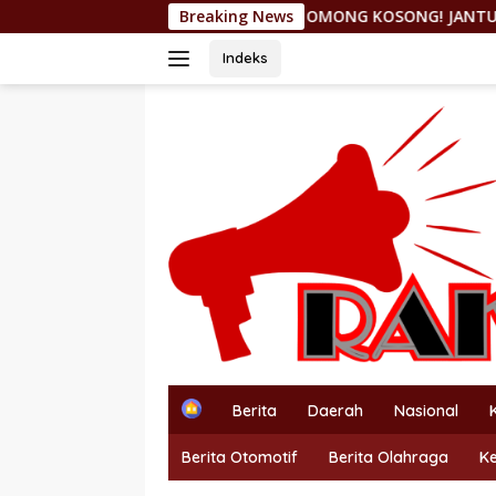
Langsung
OMONG KOSONG! JANTUNG HILIRISASI NIKEL DIC
Breaking News
ke
konten
Indeks
H
Berita
Daerah
Nasional
o
m
Berita Otomotif
Berita Olahraga
K
e