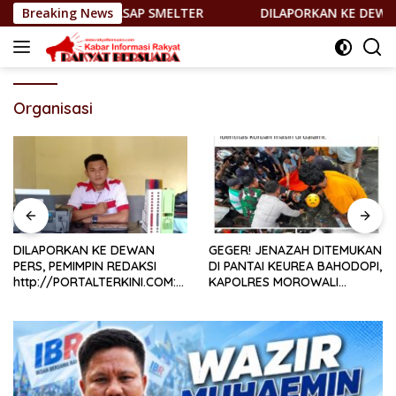
Langsung
SAP SMELTER
Breaking News
DILAPORKAN KE DEWAN PERS, PEMIMPIN R
ke
konten
Organisasi
DILAPORKAN KE DEWAN
GEGER! JENAZAH DITEMUKAN
PERS, PEMIMPIN REDAKSI
DI PANTAI KEUREA BAHODOPI,
http://PORTALTERKINI.COM:
KAPOLRES MOROWALI
“KAMI TIDAK PERNAH TUTUP
TURUNKAN TIM INAFIS
RUANG HAK JAWAB”