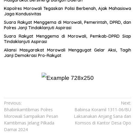
Kapolres Morowali Tegaskan Polisi Berbenah, Ajak Mahasiswa
Jaga Kondusivitas
Suara Rakyat Menggema di Morowali, Pemerintah, DPRD, dan
Polres Janji Tindaklanjuti Aspirasi
Suara Rakyat Menggema di Morowali, Pemkab-DPRD Siap
Tindaklanjuti Aspirasi
Aliansi Masyarakat Morowali Menggugat Gelar Aksi, Tagih
Janji Demokrasi Pro-Rakyat
Navigasi
Previous:
Next:
Bhabinkamtibmas Polres
Babinsa Koramil 1311-06/BU
pos
Morowali Sampaikan Pesan
Laksanakan Anjang Sana dan
Kamtibmas Jelang Pilkada
Komsos di Kantor Desa Opo
Damai 2024