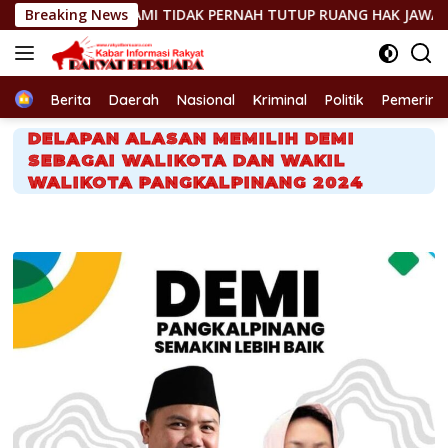
Langsung
 TIDAK PERNAH TUTUP RUANG HAK JAWAB”
Breaking News
GEGER! JENAZ
ke
konten
Home
Berita
Daerah
Nasional
Kriminal
Politik
Pemerint
DELAPAN ALASAN MEMILIH DEMI
SEBAGAI WALIKOTA DAN WAKIL
WALIKOTA PANGKALPINANG 2024