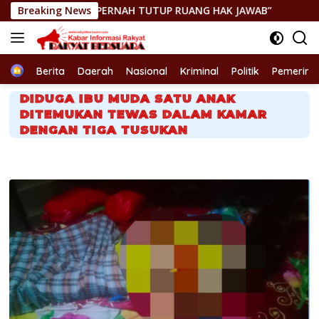
Langsung
K PERNAH TUTUP RUANG HAK JAWAB”
Breaking News
GEGER! JENAZAH DI
ke
konten
Home
Berita
Daerah
Nasional
Kriminal
Politik
Pemerint
DIDUGA IBU MUDA SATU ANAK
DITEMUKAN TEWAS DALAM KAMAR
DENGAN TIGA TUSUKAN