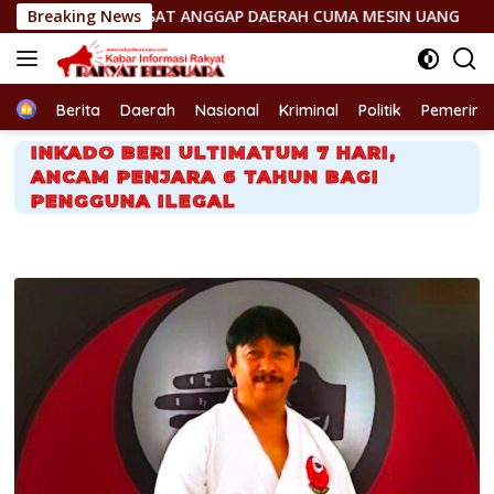
Langsung
SAT ANGGAP DAERAH CUMA MESIN UANG
Breaking News
OMONG KOSONG!
ke
konten
Home
Berita
Daerah
Nasional
Kriminal
Politik
Pemerint
INKADO BERI ULTIMATUM 7 HARI,
ANCAM PENJARA 6 TAHUN BAGI
PENGGUNA ILEGAL