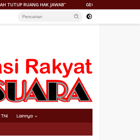
AB”
GEGER! JENAZAH DITEMUKAN DI PANTAI KEUREA BA
TNI
Lainnya