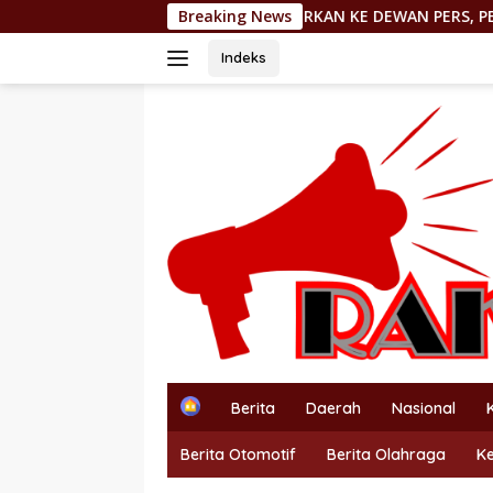
Langsung
DILAPORKAN KE DEWAN PERS, PEMIMPIN REDAKSI http://P
Breaking News
ke
konten
Indeks
H
Berita
Daerah
Nasional
o
m
Berita Otomotif
Berita Olahraga
K
e