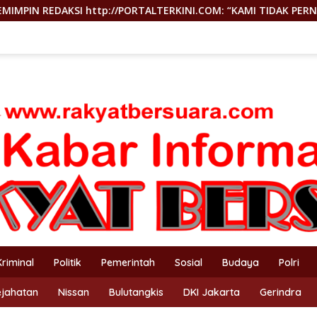
ORTALTERKINI.COM: “KAMI TIDAK PERNAH TUTUP RUANG HAK JAW
Kriminal
Politik
Pemerintah
Sosial
Budaya
Polri
ejahatan
Nissan
Bulutangkis
DKI Jakarta
Gerindra