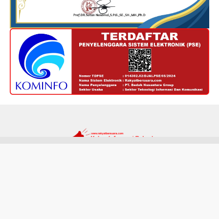
Redaksi
Kode Etik
Privacy Policy
Disclaimer
Tentang Kami
Hak cipta @ RakyatBersuara.com