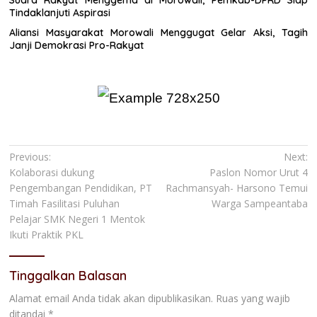
Suara Rakyat Menggema di Morowali, Pemkab-DPRD Siap
Tindaklanjuti Aspirasi
Aliansi Masyarakat Morowali Menggugat Gelar Aksi, Tagih
Janji Demokrasi Pro-Rakyat
Navigasi
Previous:
Next:
Kolaborasi dukung
Paslon Nomor Urut 4
pos
Pengembangan Pendidikan, PT
Rachmansyah- Harsono Temui
Timah Fasilitasi Puluhan
Warga Sampeantaba
Pelajar SMK Negeri 1 Mentok
Ikuti Praktik PKL
Tinggalkan Balasan
Alamat email Anda tidak akan dipublikasikan.
Ruas yang wajib
ditandai
*