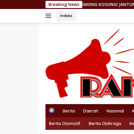
Langsung
OMONG KOSONG! JANTUNG HILIRISASI NIKEL DICORET,
Breaking News
ke
konten
Indeks
H
Berita
Daerah
Nasional
o
m
Berita Otomotif
Berita Olahraga
K
e