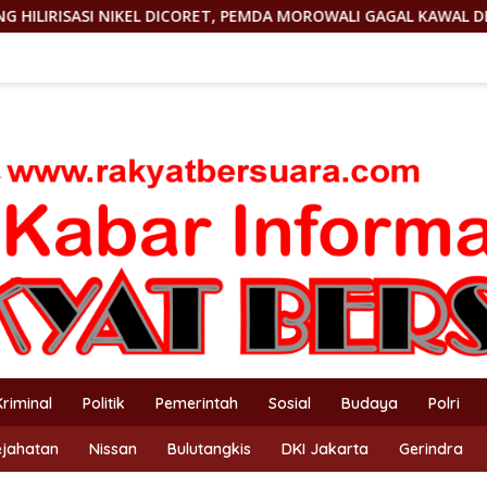
 PEMDA MOROWALI GAGAL KAWAL DBH
KEJAM! KEPMEN E
Kriminal
Politik
Pemerintah
Sosial
Budaya
Polri
ejahatan
Nissan
Bulutangkis
DKI Jakarta
Gerindra